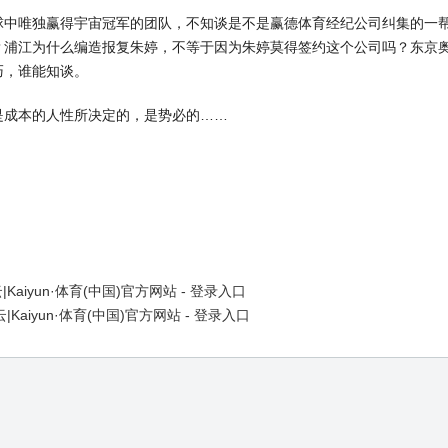
球中唯独赢得宇宙冠军的团队，不知谈是不是赢德体育经纪公司纠集的一帮
？浦江为什么编造报复朱婷，不等于因为朱婷莫得签约这个公司吗？东京
巧，谁能知谈。
是成本的人性所决定的，是势必的……
iyun·体育(中国)官方网站 - 登录入口
aiyun·体育(中国)官方网站 - 登录入口