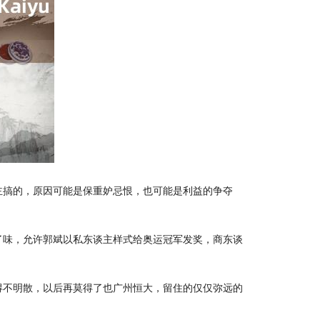
主搞的，原因可能是保重妒忌恨，也可能是利益的争夺
了味，允许郭斌以私东谈主样式给奥运冠军发奖，商东谈
得不明散，以后再莫得了也广州恒大，留住的仅仅弥远的