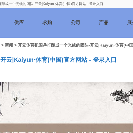
打酿成一个光线的团队-开云|Kaiyun·体育(中国)官方网站 - 登录入口
供应
求购
公司
产品
展
>
新闻
> 开云体育把国乒打酿成一个光线的团队-开云|Kaiyun·体育(中国
Kaiyun·体育(中国)官方网站 - 登录入口