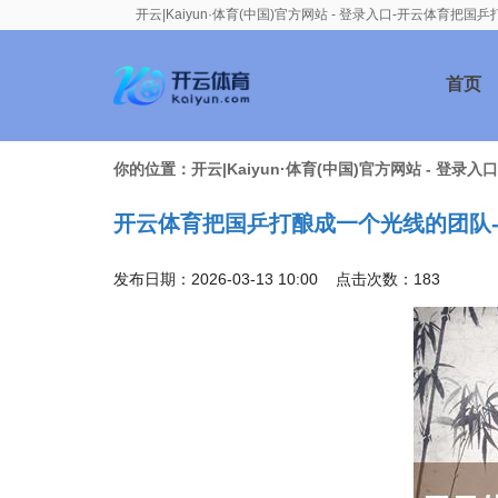
开云|Kaiyun·体育(中国)官方网站 - 登录入口-开云体育把国乒
首页
你的位置：
开云|Kaiyun·体育(中国)官方网站 - 登录入口
开云体育把国乒打酿成一个光线的团队-开云|
发布日期：2026-03-13 10:00 点击次数：183