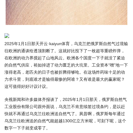
2025年1月1日那天开云·kaiyun体育，乌克兰把俄罗斯自然气过境输
往欧洲的通谈给透顶割断了。这就好比投下了一枚超等重磅炸弹，
在欧洲的动力界搅起了山地风云。欧洲各个国度一下子就没了紧迫
的自然气供应，裕如掉进了动力匮乏的大坑里。工业资本“噌”地一下
涨得老高，老匹夫的日子也被折腾得够呛。在这场炸药味十足的动
力求斗里，到底谁才是输得最惨的阿谁？又有谁是最大的赢家呢？
这可值得好好计议计议。
央视新闻和许多媒体齐报谈了，2025年1月1日那天，俄罗斯自然气
工业股份有限公司跟外面说，乌克兰不肯意续签过境条约，是以赶
快就不再通过乌克兰往欧洲送自然气了。夙昔啊，俄罗斯每年通过
乌克兰往欧洲送的自然气能超越1300亿立方米呢，可刻下呢，这个
数字一下子就变成零了。