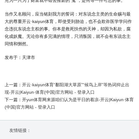
沦为一只为了财富就不错去推磨的“鬼”，是何等一件可悲的事。
当作又名顾问，应当铭刻我方的誓词：对东说念主类的生命赐与最
大的尊重开云·kaiyun体育，即使受到胁迫，也不会欺诈医学学问作
念违抗东说念主权的事。你本是救死扶伤的天神，却因为私欲，腐
化成妖魔。无论你有多完满的情理，只消叛国，就不会有东说念主
同情和恻然。
发布于：天津市
上一篇：
开云·kaiyun体育“鄱阳湖大草原”“候鸟上岸”等热词抑止出
现-开云|Kaiyun·体育(中国)官方网站 - 登录入口
下一篇：
开yun体育网来源咱们认为是平日的着凉-开云|Kaiyun·体育
(中国)官方网站 - 登录入口
友情链接：