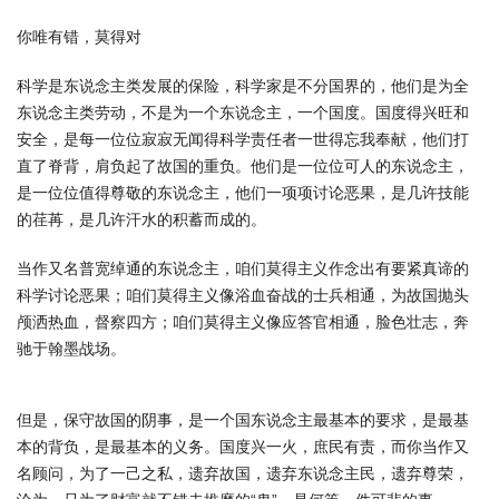
你唯有错，莫得对
科学是东说念主类发展的保险，科学家是不分国界的，他们是为全
东说念主类劳动，不是为一个东说念主，一个国度。国度得兴旺和
安全，是每一位位寂寂无闻得科学责任者一世得忘我奉献，他们打
直了脊背，肩负起了故国的重负。他们是一位位可人的东说念主，
是一位位值得尊敬的东说念主，他们一项项讨论恶果，是几许技能
的荏苒，是几许汗水的积蓄而成的。
当作又名普宽绰通的东说念主，咱们莫得主义作念出有要紧真谛的
科学讨论恶果；咱们莫得主义像浴血奋战的士兵相通，为故国抛头
颅洒热血，督察四方；咱们莫得主义像应答官相通，脸色壮志，奔
驰于翰墨战场。
但是，保守故国的阴事，是一个国东说念主最基本的要求，是最基
本的背负，是最基本的义务。国度兴一火，庶民有责，而你当作又
名顾问，为了一己之私，遗弃故国，遗弃东说念主民，遗弃尊荣，