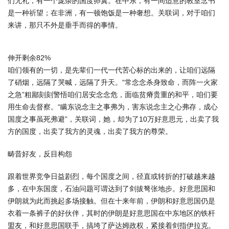
们无礼，有一个庞杂的国度卵翼。在中东，有一间适意的教室念书
是一种祈望；在非洲，有一顿饱饭是一种奢想。关联词，对于咱们
来讲，那只不外是垂手而得的事情。
伸开剩余82%
咱们领有的一切，是先辈们一代一代苦心标的出来的，让咱们远隔
了硝烟，远隔了哭喊，远隔了升天。“常念念杀身致命，而阵一火家
之急”粗鄙刻刻警悟咱们居安念念危，面临贫瘠贵重的和平，咱们要
用生命去督察。“瞒东说念主之事弗为，害东说念主之心弗存，成心
国度之事虽死弗避”，关联词，她，却为了10万好意思元，出卖了我
方的国度，出卖了我方的灵魂，出卖了我方的尊荣。
畴昔好友，反目构怨
跟着世界竞争日益剧烈，每个国度之间，径直或转折的打破越来越
多，在中东国度，石油问题可谓达到了剑拔弩张地步。好意思国和
伊朗就为此而挑起多场接触。但在十来年前，伊朗和好意思国仍是
衣着一条裤子的好伙伴，其时的伊朗是好意思国在中东地区的铁杆
盟友，和好意思国联手，搞垮了萨达姆政权，紧接着剑指伊拉克。