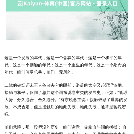
这是一个发展的年代，这是一个舍弃的年代；这是一个和平的年
代，这是一个接触的年代；这是一个重生的年代，这是一个殒命的
年代；咱们倾尽总共，咱们一无所的。
二战的硝烟还未王人备散去它的阴郁，湛蓝的太空又起滔滔浓烟。
接触与和平，伙同了总共这个词东说念主类的发展史，正如：“寰球
大势，分久必合，合久必分。”有东说念主说：接触鼓励了世界的发
展。不成否定，但是接触后的顾此失彼，顾此失彼，通常是驰魂宕
魄。
咱们悲愤，那一段辱没的历史；咱们谢意，先辈血与泪的拼搏；咱