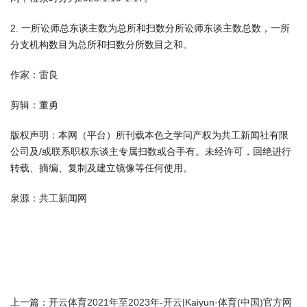
2. 一所讼师总东谈主数为总所和扫数分所讼师东谈主数总数，一所
分支机构数目为总所和扫数分所数目之和。
作家：雷良
剪辑：董勇
版权声明：本网（平台）所刊载本色之学问产权为共工新闻社有限
公司及/或联系职权东谈主专属扫数或合手有。未经许可，回绝进行
转载、摘编、复制及建立镜像等任何使用。
泉源：共工新闻网
上一篇：
开云体育2021年至2023年-开云|Kaiyun·体育(中国)官方网