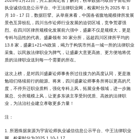
2025年1月22日，共工新闻记者了解到，榜单数据均取自宇宙讼师
执业诚信信息公示平台、中王法律职业网，检索时分为 2025 年 1
月 10 - 17 日，数据巨擘。从举座来看，中国各省腹地规模律所发展
景色互异纷乱，四川当作讼师行业发展的迫切区域，竞争荒谬强
烈。在四川区律所规模化发展前六强中，盛豪不仅是规模大，更是
专科与品性的代表。盛豪领有 30 家分所，远超四川区律所平均的
13.8 家，盛豪1+21+N政策，竭力于构筑市州县一城一所的法律职业
采集。以民族法律职业为脾气，让盛豪大意更高效、更方便地将优
质的法律职业送到每一个需要的所在。
这次上榜，是对四川盛豪讼师事务所过往接力的高度认同，更是激
勉咱们络续前行的能源。将来，四川盛豪讼师事务所将以更高的尺
度，不停升迁职业质料，强化专科上风，拓展业务领域，进一步施
展总、分所规模上风，让更多东谈主享受到优质、高效的法律职
业，为法治社会建立孝敬更多力量！
注：
1. 所迥殊据泉源为宇宙讼师执业诚信信息公示平台、中王法律职业
网，检索时分为2025.1.10-1.17。