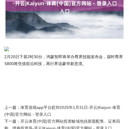
2月20日下昼2时30分，鸿蒙智即将举办尊界技能发布会，届时尊界
S800将凭借前沿科技，再行界说豪华新意境。
上一篇：
体育游戏app平台贬抑2025年1月31日-开云|Kaiyun·体育
(中国)官方网站 - 登录入口
下一篇：
开云体育(中国)官方网站投资畛域包括新股配售、证券回
购、债券投资等-开云|Kaiyun·体育(中国)官方网站 - 登录入口