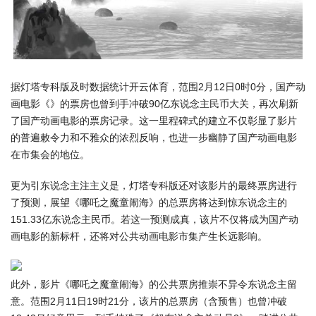
据灯塔专科版及时数据统计开云体育，范围2月12日0时0分，国产动
画电影《》的票房也曾到手冲破90亿东说念主民币大关，再次刷新
了国产动画电影的票房记录。这一里程碑式的建立不仅彰显了影片
的普遍敕令力和不雅众的浓烈反响，也进一步幽静了国产动画电影
在市集会的地位。
更为引东说念主注主义是，灯塔专科版还对该影片的最终票房进行
了预测，展望《哪吒之魔童闹海》的总票房将达到惊东说念主的
151.33亿东说念主民币。若这一预测成真，该片不仅将成为国产动
画电影的新标杆，还将对公共动画电影市集产生长远影响。
此外，影片《哪吒之魔童闹海》的公共票房推崇不异令东说念主留
意。范围2月11日19时21分，该片的总票房（含预售）也曾冲破