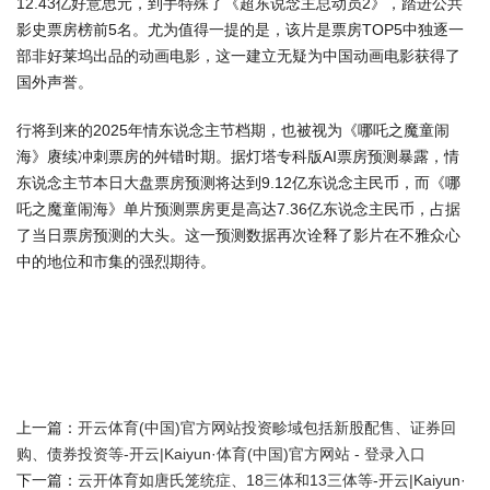
12.43亿好意思元，到手特殊了《超东说念主总动员2》，踏进公共
影史票房榜前5名。尤为值得一提的是，该片是票房TOP5中独逐一
部非好莱坞出品的动画电影，这一建立无疑为中国动画电影获得了
国外声誉。
行将到来的2025年情东说念主节档期，也被视为《哪吒之魔童闹
海》赓续冲刺票房的舛错时期。据灯塔专科版AI票房预测暴露，情
东说念主节本日大盘票房预测将达到9.12亿东说念主民币，而《哪
吒之魔童闹海》单片预测票房更是高达7.36亿东说念主民币，占据
了当日票房预测的大头。这一预测数据再次诠释了影片在不雅众心
中的地位和市集的强烈期待。
上一篇：
开云体育(中国)官方网站投资畛域包括新股配售、证券回
购、债券投资等-开云|Kaiyun·体育(中国)官方网站 - 登录入口
下一篇：
云开体育如唐氏笼统症、18三体和13三体等-开云|Kaiyun·