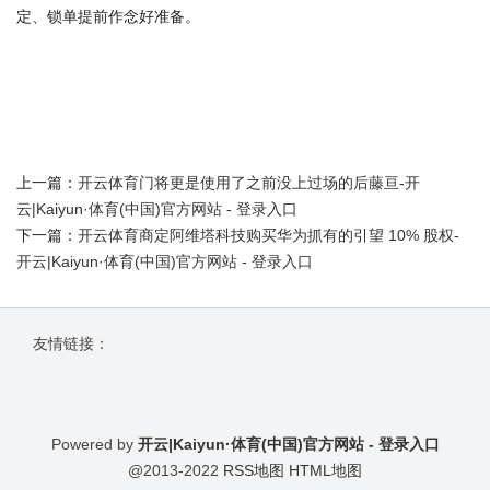
定、锁单提前作念好准备。​
上一篇：
开云体育门将更是使用了之前没上过场的后藤亘-开
云|Kaiyun·体育(中国)官方网站 - 登录入口
下一篇：
开云体育商定阿维塔科技购买华为抓有的引望 10% 股权-
开云|Kaiyun·体育(中国)官方网站 - 登录入口
友情链接：
Powered by
开云|Kaiyun·体育(中国)官方网站 - 登录入口
@2013-2022
RSS地图
HTML地图