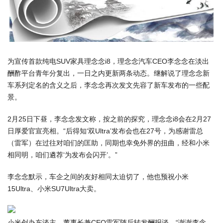
为宣传首款纯电SUV家具理念念i8，理念念汽车CEO李念念在淡出
酬酢平台青年分复出，一日之内更新两条动态。继解说了理念念新
车系列定名的含义之后，李念念再次发文先容了新车发布的一些配
景。
2月25日下昼，李念念发文称，按之前的探究，理念念i8会在2月27
日厚爱官宣亮相。“后得知‘双Ultra’发布会也在27号，为感谢雷总
（雷军）在过往对咱们的匡助，同期也幸免外界的扭曲，经和小米
相同明，咱们遴荐‘为发布会闪开’。”
李念念默示，车企之间的友好相同太迫切了，他也预祝小米
15Ultra、小米SU7Ultra大卖。
小米创办东谈主，董事长兼CEO雷军随后转发酬报谈，“谢谢李念