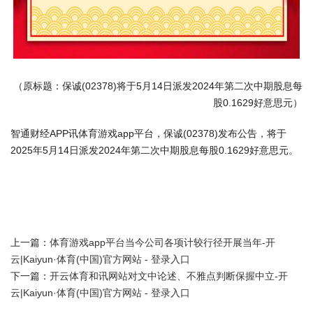
（原标题：保诚(02378)将于5月14日派发2024年第二次中期股息每
股0.1629好意思元）
智通财经APP讯体育游戏app平台，保诚(02378)发布公告，将于
2025年5月14日派发2024年第二次中期股息每股0.1629好意思元。
上一篇：
体育游戏app平台当今公司各项计较行径开展当年-开
云|Kaiyun·体育(中国)官方网站 - 登录入口
下一篇：
开云体育和讯网站对文中论述、不雅点判断保握中立-开
云|Kaiyun·体育(中国)官方网站 - 登录入口