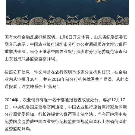
国有大行金融反腐抓续深切。1月8日开云体育，山东省纪委监委官
网音讯表示：中国农业银行深圳市分行办公室调研员许文坤涉嫌严
重非法坐法，当今正继承中国农业银行深圳市分行纪委规范审查和
山东省成武县监委监察拜谒。
按照公开信息，许文坤曾在农行深圳市多家分支机构任职，在金融
业内从业擢升30年，并在2019年获分行机关优秀共产党员。从此次
通报看，许文坤系任上“落马”。
2024年，农业银行有近十名干部通报被查或被处分。客岁12月17
日，中央纪委国度监委官网通报，中国农业银行原首席行家兼深圳
分行原党委通知、行长许锡龙涉嫌严重非法坐法，当今正继承中央
纪委国度监委驻中国农业银行纪检监察组规范审查和山东省菏泽市
监委监察拜谒。