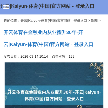
开云|Kaiyun·体育(中国)官方网站 - 登录入口
你的位置：
开云|Kaiyun·体育(中国)官方网站 - 登录入口
>
新闻
>
开云体育在金融业内从业擢升30年-开
开云体育在金融业内从业擢升30年-开云|Kaiyun·体育(中国)官方网
站 - 登录入口
云|Kaiyun·体育(中国)官方网站 - 登录入口
发布日期：2026-03-14 10:14 点击次数：153