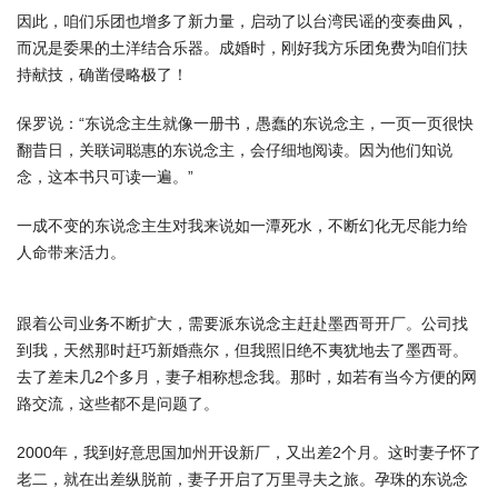
因此，咱们乐团也增多了新力量，启动了以台湾民谣的变奏曲风，
而况是委果的土洋结合乐器。成婚时，刚好我方乐团免费为咱们扶
持献技，确凿侵略极了！
保罗说：“东说念主生就像一册书，愚蠢的东说念主，一页一页很快
翻昔日，关联词聪惠的东说念主，会仔细地阅读。因为他们知说
念，这本书只可读一遍。”
一成不变的东说念主生对我来说如一潭死水，不断幻化无尽能力给
人命带来活力。
跟着公司业务不断扩大，需要派东说念主赶赴墨西哥开厂。公司找
到我，天然那时赶巧新婚燕尔，但我照旧绝不夷犹地去了墨西哥。
去了差未几2个多月，妻子相称想念我。那时，如若有当今方便的网
路交流，这些都不是问题了。
2000年，我到好意思国加州开设新厂，又出差2个月。这时妻子怀了
老二，就在出差纵脱前，妻子开启了万里寻夫之旅。孕珠的东说念