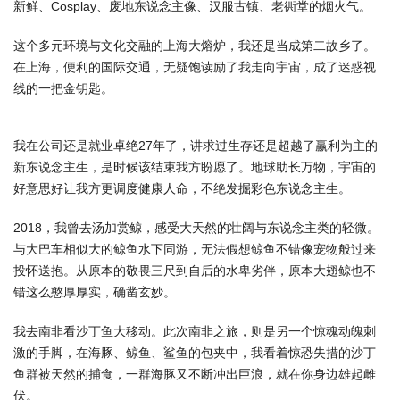
新鲜、Cosplay、废地东说念主像、汉服古镇、老衖堂的烟火气。
这个多元环境与文化交融的上海大熔炉，我还是当成第二故乡了。
在上海，便利的国际交通，无疑饱读励了我走向宇宙，成了迷惑视
线的一把金钥匙。
我在公司还是就业卓绝27年了，讲求过生存还是超越了赢利为主的
新东说念主生，是时候该结束我方盼愿了。地球助长万物，宇宙的
好意思好让我方更调度健康人命，不绝发掘彩色东说念主生。
2018，我曾去汤加赏鲸，感受大天然的壮阔与东说念主类的轻微。
与大巴车相似大的鲸鱼水下同游，无法假想鲸鱼不错像宠物般过来
投怀送抱。从原本的敬畏三尺到自后的水卑劣伴，原本大翅鲸也不
错这么憨厚厚实，确凿玄妙。
我去南非看沙丁鱼大移动。此次南非之旅，则是另一个惊魂动魄刺
激的手脚，在海豚、鲸鱼、鲨鱼的包夹中，我看着惊恐失措的沙丁
鱼群被天然的捕食，一群海豚又不断冲出巨浪，就在你身边雄起雌
伏。