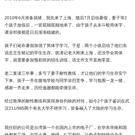
2010年6月准备就绪，我先来了上海。随后7月启动暑假，妻子等2
个孩子放假后，一皆屁颠屁颠地来了。由于孩子从未斗殴简体字，
课业邻接都是日后渐渐稳健的。
孩子们讹诈暑假加强了简体字学习。于是，两个小孩启动了他们东
说念主生铭记的学生生存。犹谨记老大刚来上海，还没学会简体
字，就需要参加预初班的招生训练，语文作文平直抱零蛋。
老二复读三年事，多亏了妻子耐性教练，才让他们的学习生存安宁
下来。孩子一齐在腹地学校与同学浓烈竞争，学习氛围一龙一猪，
感谢一齐走来，历经迤逦都能牵缠呈祥。
经过敦厚的耐性教练和莫得身份判袂的对待，如今2个孩子鉴识在武
汉211/985两个有名大学不绝学习，皆备融入了大陆的学习生存。
我任职的公司是台湾第一个在国内上市的电子厂，在华东华南和国
外都有工场，与富士康、华硕、仁宝相似，以电子制扶植业为主。