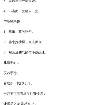
3、认诚笃信一诺令嫒。
4、不当面一套暗自一套。
与晚辈来去
1、尊重小孩的秘密。
2、作念好榜样，为人师表。
3、耐烦且和气的与小孩疏通。
礼修于心，
仪养于行。
看成新一代的咱们，
千万不可健忘漂后礼节传统，
让漂后之花 常感奋中，