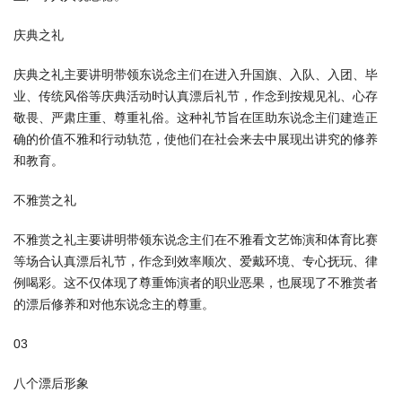
庆典之礼
庆典之礼主要讲明带领东说念主们在进入升国旗、入队、入团、毕
业、传统风俗等庆典活动时认真漂后礼节，作念到按规见礼、心存
敬畏、严肃庄重、尊重礼俗。这种礼节旨在匡助东说念主们建造正
确的价值不雅和行动轨范，使他们在社会来去中展现出讲究的修养
和教育。
不雅赏之礼
不雅赏之礼主要讲明带领东说念主们在不雅看文艺饰演和体育比赛
等场合认真漂后礼节，作念到效率顺次、爱戴环境、专心抚玩、律
例喝彩。这不仅体现了尊重饰演者的职业恶果，也展现了不雅赏者
的漂后修养和对他东说念主的尊重。
03
八个漂后形象