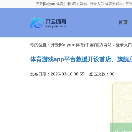
开云|Kaiyun·体育(中国)官方网站 - 登录入口-体育游戏app
首页
你的位置：
开云|Kaiyun·体育(中国)官方网站 - 登录入口
体育游戏app平台救援开设首店、旗舰店-开
发布日期：2026-03-16 08:55 点击次数：96