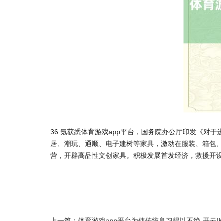
36 氪获悉体育游戏app平台，国务院办公厅印发《
居、潮玩、通顺、电子建树等家具，激动在服装、箱包、
营，开辟高品性文创家具。积极发展首发经济，救援开
上一篇：
体育游戏app平台为使传统良习得以不绝-开云|Kai