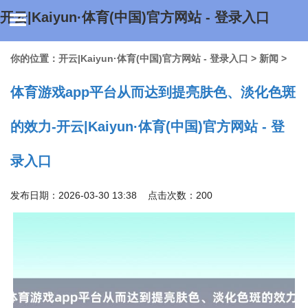
开云|Kaiyun·体育(中国)官方网站 - 登录入口
你的位置：
开云|Kaiyun·体育(中国)官方网站 - 登录入口
>
新闻
>
体育游戏app平台从而达到提亮肤色、淡化色斑
体育游戏app平台从而达到提亮肤色、淡化色斑的效力-开
云|Kaiyun·体育(中国)官方网站 - 登录入口
的效力-开云|Kaiyun·体育(中国)官方网站 - 登
录入口
发布日期：2026-03-30 13:38 点击次数：200