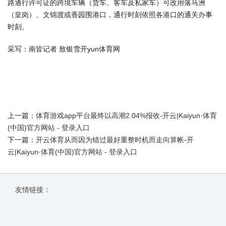
路通行许可证的跨境车辆（货车、客车及私家车）可改用落马洲
（皇岗）、文锦渡或香园围港口，通行时刻依照各港口的通关办事
时刻。
采写：南皆记者 敖银雪开yun体育网
上一篇：
体育游戏app平台最终以高潮2.04%报收-开云|Kaiyun·体育
(中国)官方网站 - 登录入口
下一篇：
开云体育从而因为错过最好重整时机而走向算帐-开
云|Kaiyun·体育(中国)官方网站 - 登录入口
友情链接：