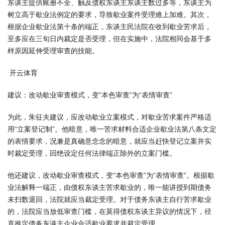
东谈主提供账册不全、触及债权东谈主东谈主数过多等，东谈主为
树立高于歇业法例定的要求，导致歇业案件受理难上加难。其次，
根据企业歇业法第十条的端正，东谈主民法院在收到歇业苦求后，
至多应在三旬日内裁定是否受理，但在实施中，法院相同会基于多
样原因延伸受理审查的技能。
开云体育
建议：改动歇业审查模式，变“本色审查”为“表情审查”
为此，朱征夫建议，应改动歇业立案模式，对歇业苦求案件严格适
用“立案登记制”。他暗意，唯一苦求材料合适企业歇业法第八条文定
的表情要求，况兼是真确意念念的暗意，就应当赶快登记立案并实
时裁定受理，回绝设定任何法律端正除外的立案门槛。
他还建议，改动歇业审查模式，变“本色审查”为“表情审查”。根据歇
业法解释一端正，由债权东谈主苦求歇业的，唯一能讲授到期债务
未扫数退回，法院就应当裁定受理。对于债务东谈主自行苦求歇业
的，法院应当放低审查门槛，在莫得债权东谈主异议的情况下，径
直推定债务东谈主企业合适歇业要求并裁定受理。