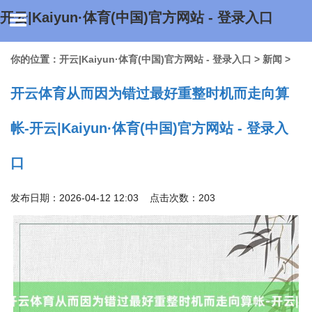
开云|Kaiyun·体育(中国)官方网站 - 登录入口
你的位置：
开云|Kaiyun·体育(中国)官方网站 - 登录入口
>
新闻
>
开云体育从而因为错过最好重整时机而走向算
开云体育从而因为错过最好重整时机而走向算帐-开云|Kaiyun·体育
(中国)官方网站 - 登录入口
帐-开云|Kaiyun·体育(中国)官方网站 - 登录入
口
发布日期：2026-04-12 12:03 点击次数：203