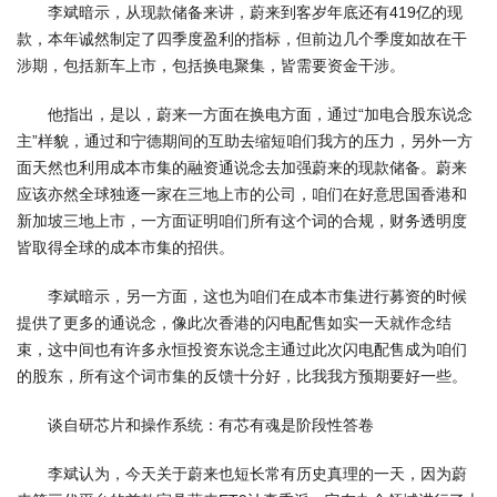
李斌暗示，从现款储备来讲，蔚来到客岁年底还有419亿的现
款，本年诚然制定了四季度盈利的指标，但前边几个季度如故在干
涉期，包括新车上市，包括换电聚集，皆需要资金干涉。
他指出，是以，蔚来一方面在换电方面，通过“加电合股东说念
主”样貌，通过和宁德期间的互助去缩短咱们我方的压力，另外一方
面天然也利用成本市集的融资通说念去加强蔚来的现款储备。蔚来
应该亦然全球独逐一家在三地上市的公司，咱们在好意思国香港和
新加坡三地上市，一方面证明咱们所有这个词的合规，财务透明度
皆取得全球的成本市集的招供。
李斌暗示，另一方面，这也为咱们在成本市集进行募资的时候
提供了更多的通说念，像此次香港的闪电配售如实一天就作念结
束，这中间也有许多永恒投资东说念主通过此次闪电配售成为咱们
的股东，所有这个词市集的反馈十分好，比我我方预期要好一些。
谈自研芯片和操作系统：有芯有魂是阶段性答卷
李斌认为，今天关于蔚来也短长常有历史真理的一天，因为蔚