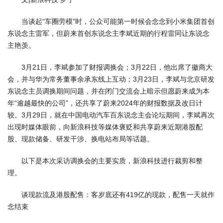
当谈起“车圈劳模”时，公众可能第一时候会念念到小米集团首创
东说念主雷军，但蔚来首创东说念主李斌近期的行程雷同让东说念
主艳羡。
3月21日，李斌参加了财报调换会；3月22日，他出席了徽商大
会，并与华为常务董事余承东线上互动；3月23日，李斌与北京研发
东说念主员调换期间问题，并在闭门交流会上暗示但愿蔚来成为本
年“逾越最快的公司”，还共享了蔚来2024年的财报数据及改日计
较。3月29日，就在中国电动汽车百东说念主会论坛期间，李斌再次
出现时媒体眼前，向新浪科技等媒体褒贬和共享蔚来近期港股配
股、现款储备、研发干涉、换电站布局等话题。
以下是本次采访调换会的主要实质，新浪科技进行裁剪和整
理。
谈现款流及港股配售：客岁底还有419亿的现款，配售一天就作
念结束