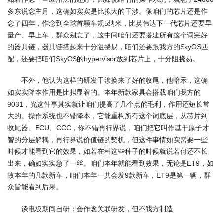
多东说念主月，这确如实实是比拟大的干涉。像咱们的芯片还是作
念了四年，作念到全球首颗车规5纳米，比英伟达下一代芯片还要早
量产、早上车，群众别忘了，这中间咱们还要搭建所有这个词完好
的器具链，器具链搭起来十分阻挠易，咱们还要跟我方的SkyOS匹
配，还要把咱们SkyOS的hypervisor放到芯片上，十分阻挠易。
不外，他认为这样的研发干涉换来了好的收尾，他暗示，这确
如实实降本作用是比拟显着的。本年新款家具会搭载咱们我方的
9031，光这件事其实就让咱们提高了几个点的毛利，作用还短长常
大的。操作系统也不错降本，它能重构所有这个词底层，从芯片到
收尾器、ECU、CCC，你不错再行界说，咱们把它叫作基于原子才
智的分层解耦，再行界说价值链的契机，但这件事情如实需要一些
时候才能看到它的效果，如若在种这些种子的时候就说若何还不长
出来，确如实实急了一丝。咱们本年就能看到效果，无论是ET9，如
故本年的几款新车，咱们本年一共会发9款新车，ET9是第一辆，群
众皆能看到后果。
谈电板期间自研：会作念关联研发，但不我方制造