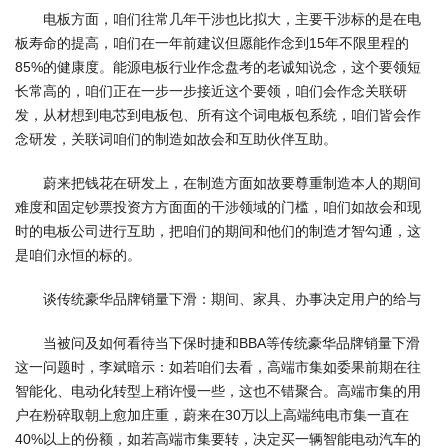
电板方面，咱们往常几年干涉也比拟大，主要干涉标的是在电
板寿命的提高，咱们在一年前建议但愿能作念到15年不限里程的
85%的健康度。能源电板行业作念盘考的老诚知说念，这个要领短
长常高的，咱们正在一步一步接近这个要领，咱们会作念关联研
发，从材想到电芯到电板包、所有这个词电板包系统，咱们皆会作
念研发，关联词咱们的制造如故会和互助伙伴互助。
蔚来把钱花在研发上，在制造方面如故要尊重制造本人的期间
难度和固定钞票投资方方面面的干涉领域的门槛，咱们如故会和现
时的电板公司进行互助，把咱们的期间和他们的制造才智勾通，这
是咱们永恒的标的。
谈传统豪华品牌销量下滑：期间、家具、办事决定用户的给与
当被问及如何看待当下保时捷和BBA等传统豪华品牌销量下滑
这一问题时，李斌暗示：如若咱们去看，高端市集如委果前期在往
智能化、电动化转型上稍许慢一些，这也不错聚合。高端市集的用
户在粉碎取朝上愈加庄重，蔚来在30万以上高端纯电市集一直在
40%以上的份额，如若高端市集要转，决定买一辆智能电动汽车的