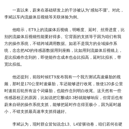
一直以来，蔚来在基础研发上的干涉被认为“感知不彊”。对此，
李斌以车内流媒体后视镜等关联体验为例。
他暗示，ET9上的流媒体后视镜，明晰度、延时、丝滑进度，比
别的流媒体后视镜性能要好得多。它背面的支抓等于因为咱们有我
方的操作系统，不错跨域调用数据。如若不是我方的全域操作系
统，念念把AD的传感器数据用到座舱，比如用到流媒体后视镜上，
是比拟难作念到的，即使能作念成本也会比拟高，延时比拟长，带
宽比拟低。
他还提到，前段时候ET9发布我有一个我方测试高速爆胎的视
频，那时是170公里时速爆胎，车还能够进行收尾，致使120多公里
时速前后轮所有这个词爆胎，也能作念到明白收尾。这天然有一些
传感器校正的原因，比如说把它酿成0.3秒就能够响应，但背后也有
蔚来自研的操作系统支抓，能够把延时作念得至极小，因为延时越
小，不错支抓最高速率支抓得越好。
李斌认为，现时群众皆知说念L3、L4皆驱动卷，咱们若何在硬