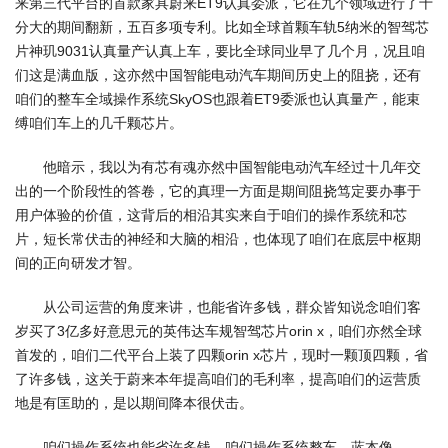
来第三代平台的首款家具蔚来ET9认真委派，它在九个领域进行了十
分大的期间翻新，五百多项专利。比如全球首颗车轨5纳米的智驾芯
片神玑9031认真量产认真上车，要比全球同业早了几个月，况且咱
们这是满血版，这亦然中国智能电动汽车期间历史上的阻挠，还有
咱们的整车全域操作系统SkyOS也跟着ET9委派也认真量产，能束
缚咱们车上的几千颗芯片。
他暗示，我以为有芯有魂亦然中国智能电动汽车经过十几年交
出的一个阶段性的答卷，它的真理一方面是期间阻挠笃定要办事于
用户体验的价值，这背后的相沿其实来自于咱们的操作系统和芯
片，短长常伏击的神经和大脑的相沿，也体现了咱们在底层中枢期
间的正向研发才智。
从公司运营的角度来讲，也能省许多钱，群众皆知说念咱们客
岁买了3亿多好意思元的英伟达车规智驾芯片orin x，咱们亦然全球
首发的，咱们二代平台上装了四颗orin x芯片，现时一颗顶四颗，省
了许多钱，这关于蔚来本年提高咱们的毛利率，提高咱们的运营质
地是有匡助的，是以期间降本很伏击。
咱们操作系统也能省许多钱，咱们操作系统整车，蓝本像