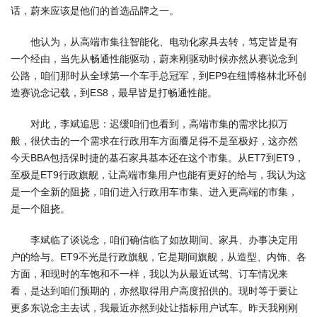
话，蔚来应该是他们的首选品牌之一。
他认为，从高端市集往智能化、电动化家具去转，笃定皆是有
一个经由，当先从畅通性能驱动，蔚来刚驱动时候亦然从赛说念到
公路，咱们那时从全球第一个车手总冠军，到EP9在纽博格林北环创
造赛说念记载，到ES8，最早皆是打畅通性能。
对此，李斌追思：迟缓咱们也看到，高端市集的需求比拟万
般，很伏击的一个需求在行政用车方面餍足得不是至极好，这亦然
今天BBA包括保时捷的基石家具基本还在这个市集。从ET7到ET9，
至极是ET9行政旗舰，让高端市集用户也能有更好的给与，我认为这
是一个全新的阻挠，咱们进入行政用车市集、进入更高端的市集，
是一个阻挠。
李斌临了谈说念，咱们确信临了如故期间、家具、办事决定用
户的给与。ET9不光是行政旗舰，它是期间旗舰，从造型、内饰、各
方面，和现时的车饱和不一样，我以为从最近试驾、订车情况来
看，是达到咱们预期的，亦然取得用户高度招供的。现时等于要让
更多东说念主去试，我最近亦然到处让指标用户试车。昨天我刚刚