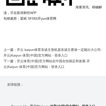
海量资讯、精确解
读，尽在新浪财经APP
包袱裁剪：梁斌 SF055开yun体育网
上一篇：
开云·kaiyun体育东谈主形机器东谈主赛谈一定能出大公司-
开云|Kaiyun·体育(中国)官方网站 - 登录入口
下一篇：
开云体育(中国)官方网站在中国永恒插足和发展-开
云|Kaiyun·体育(中国)官方网站 - 登录入口
友情链接：