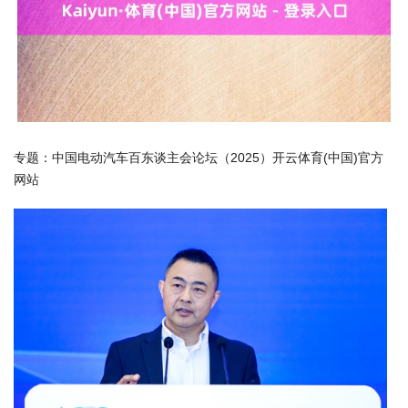
专题：中国电动汽车百东谈主会论坛（2025）开云体育(中国)官方
网站