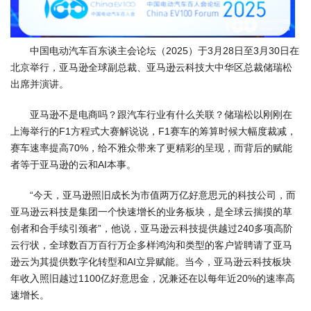
中国电动汽车百东谈主会论坛（2025）于3月28日至3月30日在
北京举行，亚马逊全球副总裁、亚马逊云科技大中华区总裁储瑞松
出席并演讲。
亚马逊不是电商吗？跟汽车行业有什么关联？储瑞松以刚刚在
上海举行的F1方程式大赛解说说，F1赛车的筹算时候大幅度裁减，
赛车速率提高70%，给不雅众带来了更精彩的呈现，而背后的赋能
者等于亚马逊的云和AI本事。
“今天，亚马逊照旧成长为市值两万亿好意思元的科技公司，而
亚马逊云科技是集团一个快速增长的业务板块，是全球云揣摸的草
创者和合手续引颈者”，他说，亚马逊云科技提供越过240多项高阶
云行状，全球数百万百行万企多样鸿沟和类型的客户皆聘请了亚马
逊云为其提供数字化转型和AI立异赋能。当今，亚马逊云科技板块
年收入照旧越过1100亿好意思金，况兼还在以每年近20%的速率高
速增长。