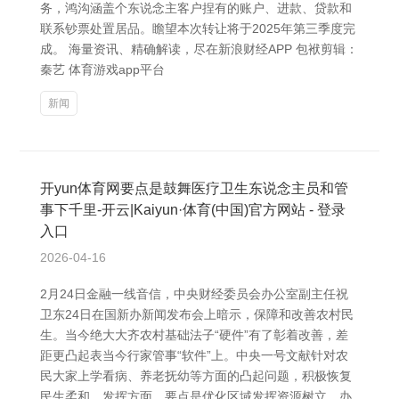
务，鸿沟涵盖个东说念主客户捏有的账户、进款、贷款和
联系钞票处置居品。瞻望本次转让将于2025年第三季度完
成。 海量资讯、精确解读，尽在新浪财经APP 包袱剪辑：
秦艺 体育游戏app平台
新闻
开yun体育网要点是鼓舞医疗卫生东说念主员和管
事下千里-开云|Kaiyun·体育(中国)官方网站 - 登录
入口
2026-04-16
2月24日金融一线音信，中央财经委员会办公室副主任祝
卫东24日在国新办新闻发布会上暗示，保障和改善农村民
生。当今绝大大齐农村基础法子“硬件”有了彰着改善，差
距更凸起表当今行家管事“软件”上。中央一号文献针对农
民大家上学看病、养老抚幼等方面的凸起问题，积极恢复
民生柔和。发挥方面，要点是优化区域发挥资源树立，办