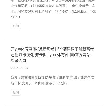
军）在过往对咱们的匡助，同期也幸免外界的扭曲，经和
小米相同明，咱们遴荐‘为发布会闪开’。” 李念念默示，车
企之间的友好相同太迫切了，他也预祝小米15Ultra、小米
SU7Ul
新闻
开yun体育网“豫”见新高考 | 3个要津词了解新高考
志愿填报变化-开云|Kaiyun·体育(中国)官方网站 -
登录入口
2026-04-17
源泉：河南省素质历练院 统筹：濮教宣 责编：孙婷婷 审
核：林 文开yun体育网 发布于：北京市
新闻