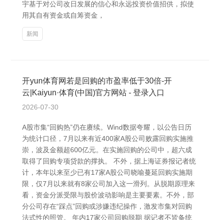
宇基于对公司改日发展的信心和永远投资价值招供，拟使
用其自有资金或自筹资金，
新闻
开yun体育网若是回购的市盈率低于30倍-开
云|Kaiyun·体育(中国)官方网站 - 登录入口
2026-07-30
A股市集“回购热”仍在赓续。Wind数据夸耀，以公告日历
为统计口径，7月以来有近400家A股公司败露回购实施推
崇，波及金额超600亿元。在实施回购的公司中，超六成
取得了回购专项贷款的撑执。 不外，据上海证券报记者统
计，本年以来至少已有17家A股公司晓喻蔓延回购实施期
限，仅7月以来就有8家公司加入这一滑列。从脱期原理来
看，资金分派受限与股价波动影响是主要要素。不外，部
分公司存在“踩点”回购或涉嫌违纪操作，激发市集对回购
法式性的照管。 年内17家公司回购脱期 据记者不皆备统