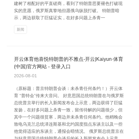
建树了相配好的平直磋商，看到了特朗普思要褪色打破现
实的意愿，俄罗斯真挚地但愿俄乌纵脱打破。 特朗普暗
示，两边获取了巨猛证实，在好多问题上杀青一
新闻
开云体育他喜悦特朗普的不雅点-开云|Kaiyun·体育
(中国)官方网站 - 登录入口
2026-08-01
（原标题：普京特朗普会谈：未杀青任何条约！）开云体
育 “普特会”传来大音问。 好意思国总统特朗普在与俄罗斯
总统普京举行的长入新闻发布会上示意，两边获得了巨猛
发扬，在好多问题上杀青一致，留传待解的问题很少，但
其中一个问题很贫寒，两边并未杀青任何条约。他稍晚会
致电乌克兰总统泽连斯基和北约国度指点东谈主以及一些
他觉得适应的东谈主，通报会晤情况。 俄罗斯总统普京在
与好意思国总统特朗普会谈后的长入新闻发布会上示意，