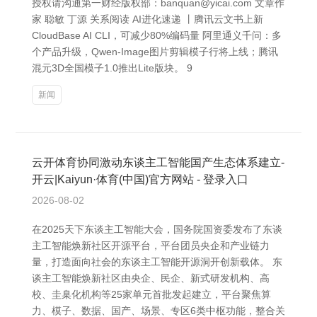
授权请沟通第一财经版权部：banquan@yicai.com 文章作
家 聪敏 丁源 关系阅读 AI进化速递 丨腾讯云文书上新
CloudBase AI CLI，可减少80%编码量 阿里通义千问：多
个产品升级，Qwen-Image图片剪辑模子行将上线；腾讯
混元3D全国模子1.0推出Lite版块。 9
新闻
云开体育协同激动东谈主工智能国产生态体系建立-
开云|Kaiyun·体育(中国)官方网站 - 登录入口
2026-08-02
在2025天下东谈主工智能大会，国务院国资委发布了东谈
主工智能焕新社区开源平台，平台团员央企和产业链力
量，打造面向社会的东谈主工智能开源洞开创新载体。 东
谈主工智能焕新社区由央企、民企、新式研发机构、高
校、圭臬化机构等25家单元首批发起建立，平台聚焦算
力、模子、数据、国产、场景、专区6类中枢功能，整合关