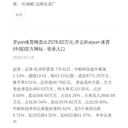
牌。“红蜻蜓”品牌在深广
新闻
开yun体育网卖出2578.82万元-开云|Kaiyun·体育
(中国)官方网站 - 登录入口
2026-07-19
起首：证券-红岸职责室 7月31日，中邮科技盘中着落
2.13%，戒指13:01，报43.23元/股，成交8771.29万元，
换手率3.01%，总市值58.79亿元。 资金流向方面，主力
资金净流出466.53万元，特大单买入0.00元，占比
0.00%，卖出548.60万元，占比6.25%；大单买入2660.89
万元，占比30.34%，卖出2578.82万元，占比29.40%。
中邮科技本年以来股价涨85.62%，近5个来回日跌
5.71%，近20日跌4.32%，近60日涨61.37%。 本年以来
中