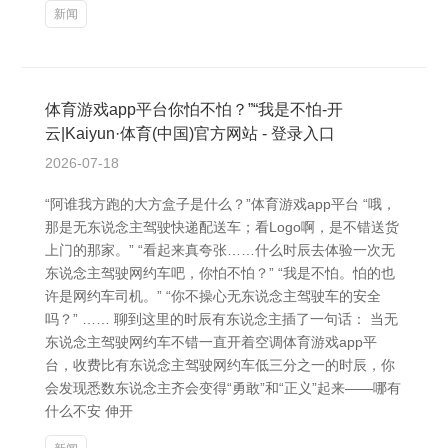
新闻
体育游戏app平台你怕不怕？”“我是不怕-开
云|Kaiyun·体育(中国)官方网站 - 登录入口
2026-07-18
“阿谁我方跑的大方盒子是什么？”体育游戏app平台 “哦，
那是无东说念主驾驶快递配送车；看Logo啊，是不错送货
上门的那家。” “看起来真夸张……什么时辰去体验一次无
东说念主驾驶网约车吧，你怕不怕？” “我是不怕。怕的也
许是网约车司机。” “你不操心无东说念主驾驶车的安全
吗？” …… 聊到这里的时辰有东说念主插了一句话： 当无
东说念主驾驶网约车不错一直开着空调体育游戏app平
台，收费比有东说念主驾驶网约车低三分之一的时辰，你
会发现悉数东说念主齐会变得“勇敢”和“正义”起来——哪有
什么不安 伸开