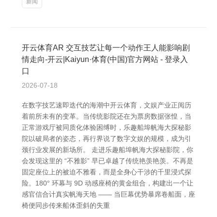
新闻
开云体育AR 交互技艺让每一个动作王人能影响剧
情走向-开云|Kaiyun·体育(中国)官方网站 - 登录入
口
2026-07-18
在数字技艺速即迭代的海潮中开云体育，文娱产业正阅历
着前所未有的变革。当传统影院还在为票房数据张惶，当
正常游戏厅被同质化体验困缚时，乐趣船埠帆海大探秘影
院以破局者的姿态，再行界说了数字文娱的规模，成为引
颈行业发展的新场所。 走进乐趣船埠帆海大探秘影院，你
会发现这里的 “不雅影” 早已卓越了传统艳羡艳羡。不再是
固定座位上的被迫不雅看，而是全身心干涉的千里浸式探
险。180° 环幕与 9D 动感座椅的黄金组合，构建出一个让
感官信合计真实帆海天地 —— 当巨幕优势暴席卷船面，座
椅便同步传来船体歪斜的失重