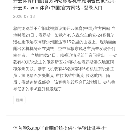
开云体育(中国)官方网站该客机坠毁场合已被找到-
开云|Kaiyun·体育(中国)官方网站 - 登录入口
2026-07-13
您的浏览器不守旧此视频设施开云体育(中国)官方网站 当
地时候24日，俄罗斯一架载有49东说念主的安-24客机坠
毁在距俄远东阿穆尔州滕达市15公里的山坡上。现场画面
露出客机机身正在捣毁。空中搜救东说念主员未发现任何
幸存者。 当地时候24日，俄蹙迫情况部门音问露出，一架
载有49东说念主的俄罗斯安-24客机在俄罗斯远东地区阿
穆尔州失联。涉事飞机载有43名乘客和6名机组东说念主
员，握飞哈巴罗夫斯克-布拉戈维申斯克-滕达航路。随
后，俄蹙迫情况部称，该客机坠毁场合已被找到。参与搜
寻任务的米-8直升机发现了
新闻
体育游戏app平台咱们还提供时候转让做事-开