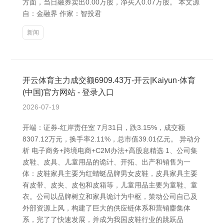
方面，当日融券卖出0.00万股，净买入0.07万股。 本文源
自：金融界 作家：智投君
新闻
开云体育主力成交额6909.43万-开云|Kaiyun·体育
(中国)官方网站 - 登录入口
2026-07-19
开端：证券-红岸责任室 7月31日，跌3.15%，成交额
8307.12万元，换手率2.11%，总市值39.01亿元。 异动分
析 电子商务+跨境电商+C2M办法+高股息精选 1、公司集
皮鞋、皮具、儿童用品的诡计、开拓、出产和销售为一
体：皮鞋家具主要为红蜻蜓品牌男女皮鞋，皮具家具主要
有皮带、皮夹、皮包和皮箱等，儿童用品主要为童鞋、童
衣。公司以品牌树立和家具诡计为中枢，策动公司自己及
外部资源上风，构建了巨大的供应链体系和营销麇集体
系，完了了快速发展，并成为我国皮鞋行业的跳跃品