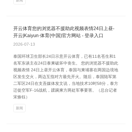
新闻
开云体育您的浏览器不援助此视频表情24日上昼-
开云|Kaiyun·体育(中国)官方网站 - 登录入口
2026-07-13
泰国环球卫生部长24日示意开云体育，已有11名苍生和1
名军东谈主在24日泰柬破坏中丧生。 您的浏览器不援助此
视频表情 24日上昼开云体育，泰国与柬埔寨在两国边境地
区发生交火，两边互指对方最先开火。随后，泰国陆军第
二军区24日在支吾媒体发文说，当地技术10时58分，泰方
迁徙空军F-16战机，蹂躏柬方两处军事要害。（总台记者
宋焕钰）
新闻