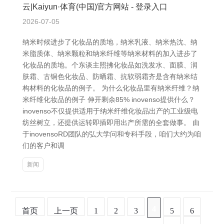
云|Kaiyun·体育(中国)官方网站 - 登录入口
2026-07-05
纳米时候进步了化妆品的质地，纳米乳液、纳米热沈、纳
米脂质体、纳米颗粒和纳米纤维等纳米材料的加入进步了
化妆品的质地。个东谈主照拂化妆品如洗发水、面膜、润
肤霜、古铜色化妆品、防晒霜、抗软弱霜齐是含有纳米结
构材料的化妆品的例子。 为什么化妆品里有纳米纤维？纳
米纤维化妆品的例子 伸开剩余85% inovenso提供什么？
inovenso不仅提供适用于纳米纤维化妆品出产的工业级电
纺丝树立，还提供运转即插即用出产所需的全套做事。 由
于inovensoRD团队的弘大学问和专科手段，咱们大约为咱
们的客户和调
新闻
4
首页
上一页
1
2
3
5
6