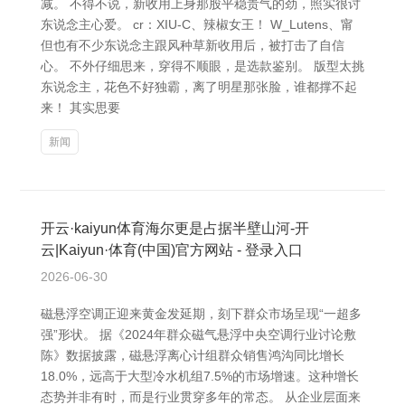
减。 不得不说，新收用上身那股平稳贵气的劲，照实很讨
东说念主心爱。 cr：XIU-C、辣椒女王！ W_Lutens、甯
但也有不少东说念主跟风种草新收用后，被打击了自信
心。 不外仔细思来，穿得不顺眼，是选款鉴别。 版型太挑
东说念主，花色不好独霸，离了明星那张脸，谁都撑不起
来！ 其实思要
新闻
开云·kaiyun体育海尔更是占据半壁山河-开
云|Kaiyun·体育(中国)官方网站 - 登录入口
2026-06-30
磁悬浮空调正迎来黄金发延期，刻下群众市场呈现“一超多
强”形状。 据《2024年群众磁气悬浮中央空调行业讨论敷
陈》数据披露，磁悬浮离心计组群众销售鸿沟同比增长
18.0%，远高于大型冷水机组7.5%的市场增速。这种增长
态势并非有时，而是行业贯穿多年的常态。 从企业层面来