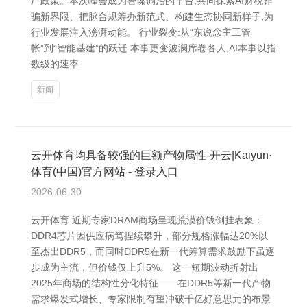
厂政策。本次峰会成为智谋调治的平台,共同探索AI财税诈
骗新界限、把脉合规筹办新范式、构建生态协同新样子,为
行业发展注入滂湃动能。 行业裂变:从“东说念主工管
帐”到“智能基建”的跃迁 本事更变波澜席卷各人,AI本事以指
数级的速率
新闻
云开体育均具备较强的巨额产物属性-开云|Kaiyun·
体育(中国)官方网站 - 登录入口
2026-06-30
云开体育 近期专家DRAM商场呈现荒漠价钱倒挂表象：
DDR4芯片因供应病笃捏续攀升，部分规格涨幅达20%以
至杰出DDR5，而同时DDR5在新一代筹算需求鼓励下虽逐
步成为主流，但价钱仅上升5%。 这一短期波动折射出
2025年商场的结构性分化特征——在DDR5等新一代产物
需求爆发式增长、专家限制有望冲破千亿好意思元的布景